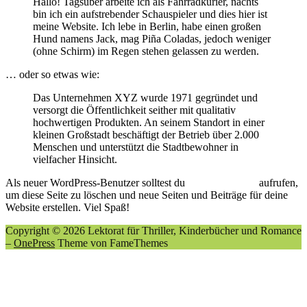
Hallo! Tagsüber arbeite ich als Fahrradkurier, nachts
bin ich ein aufstrebender Schauspieler und dies hier ist
meine Website. Ich lebe in Berlin, habe einen großen
Hund namens Jack, mag Piña Coladas, jedoch weniger
(ohne Schirm) im Regen stehen gelassen zu werden.
… oder so etwas wie:
Das Unternehmen XYZ wurde 1971 gegründet und
versorgt die Öffentlichkeit seither mit qualitativ
hochwertigen Produkten. An seinem Standort in einer
kleinen Großstadt beschäftigt der Betrieb über 2.000
Menschen und unterstützt die Stadtbewohner in
vielfacher Hinsicht.
Als neuer WordPress-Benutzer solltest du
dein Dashboard
aufrufen,
um diese Seite zu löschen und neue Seiten und Beiträge für deine
Website erstellen. Viel Spaß!
Copyright © 2026 Lektorat für Thriller, Kinderbücher und Romance
–
OnePress
Theme von FameThemes