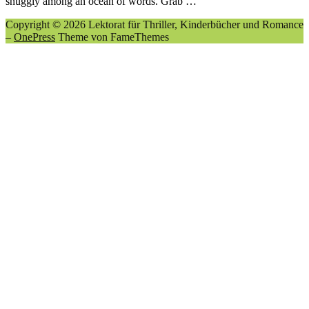
snuggly among an ocean of words. Grab …
Copyright © 2026 Lektorat für Thriller, Kinderbücher und Romance
–
OnePress
Theme von FameThemes