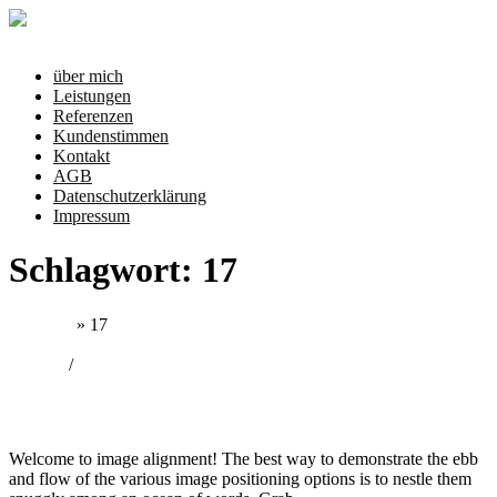
Zum
Inhalt
Menü
springen
über mich
Leistungen
Referenzen
Kundenstimmen
Kontakt
AGB
Datenschutzerklärung
Impressum
Schlagwort:
17
Startseite
»
17
Markup
/
Responsive
Markup: Image Alignment
Welcome to image alignment! The best way to demonstrate the ebb
and flow of the various image positioning options is to nestle them