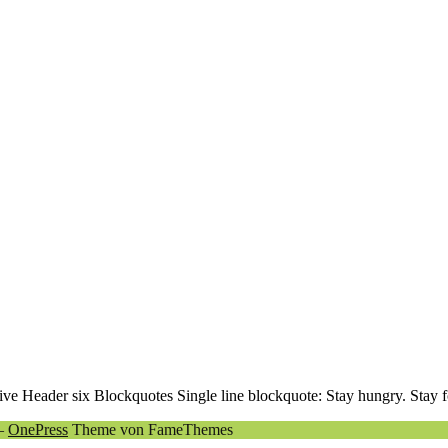
 Header six Blockquotes Single line blockquote: Stay hungry. Stay foo
–
OnePress
Theme von FameThemes