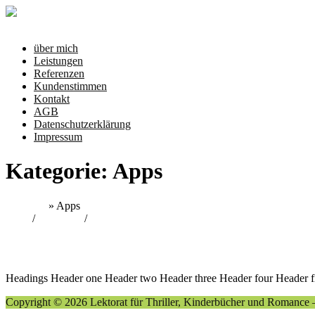
Zum
Inhalt
Menü
springen
über mich
Leistungen
Referenzen
Kundenstimmen
Kontakt
AGB
Datenschutzerklärung
Impressum
Kategorie:
Apps
Startseite
»
Apps
Apps
/
One Page
/
Responsive
Markup: HTML Tags and Formatting
Headings Header one Header two Header three Header four Header five
Copyright © 2026 Lektorat für Thriller, Kinderbücher und Romance